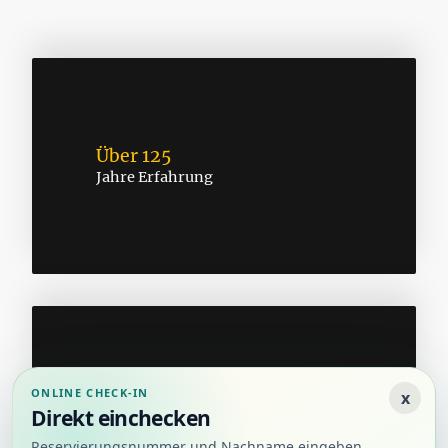
Über 125
Jahre Erfahrung
ONLINE CHECK-IN
x
Über 100000
Direkt einchecken
Zufriedene Gäste
Reservierungsnummer und Nachname eingeben.